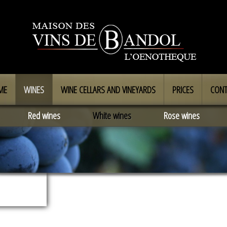
ME
WINES
WINE CELLARS AND VINEYARDS
PRICES
CONT
Red wines
White wines
Rose wines