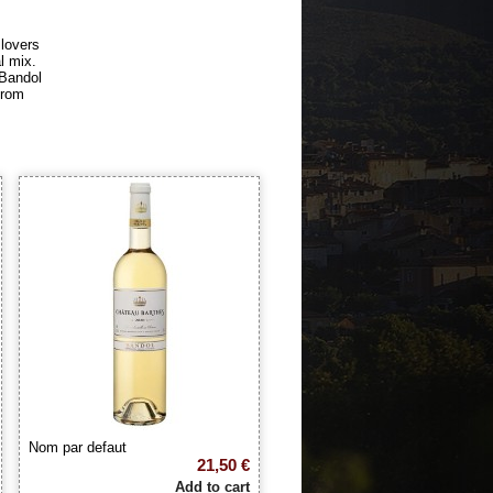
 lovers
l mix.
 Bandol
from
Nom par defaut
21,50 €
Add to cart