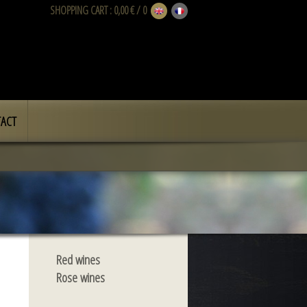
SHOPPING CART
: 0,00 € / 0
ACT
Red wines
Rose wines