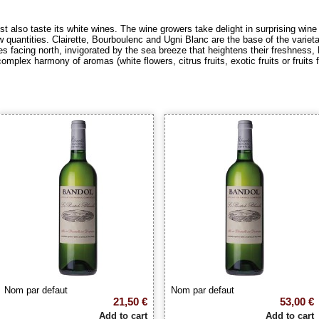
t also taste its white wines. The wine growers take delight in surprising wine
w quantities. Clairette, Bourboulenc and Ugni Blanc are the base of the varieta
s facing north, invigorated by the sea breeze that heightens their freshness,
mplex harmony of aromas (white flowers, citrus fruits, exotic fruits or fruits 
Nom par defaut
Nom par defaut
21,50 €
53,00 €
Add to cart
Add to cart