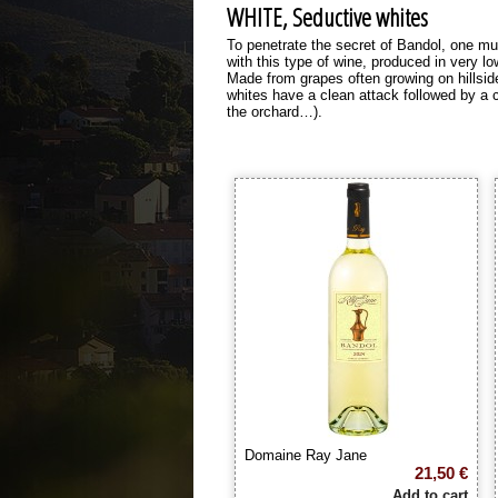
WHITE, Seductive whites
To penetrate the secret of Bandol, one mus
with this type of wine, produced in very lo
Made from grapes often growing on hillside
whites have a clean attack followed by a co
the orchard…).
Domaine Ray Jane
21,50 €
Add to cart