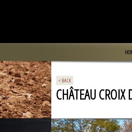
HO
< BACK
CHÂTEAU CROIX 