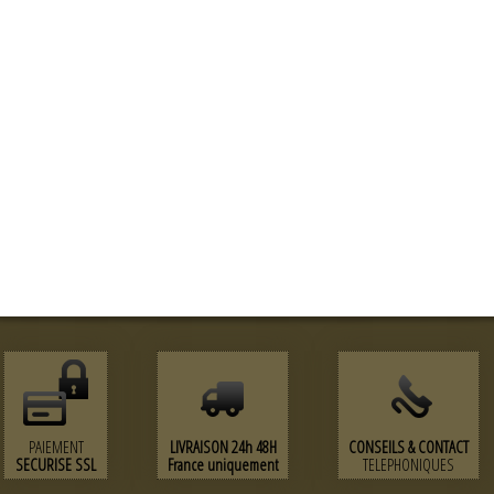
PAIEMENT
LIVRAISON 24h 48H
CONSEILS & CONTACT
SECURISE SSL
France uniquement
TELEPHONIQUES