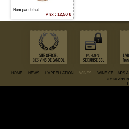
Nom par defaut
Prix : 12,50 €
SITE OFFICIEL
PAIEMENT
LIV
DES
VINS DE BANDOL
SECURISE SSL
Fra
HOME
NEWS
L'APPELLATION
WINES
WINE CELLARS 
© 2026 VINS 
L