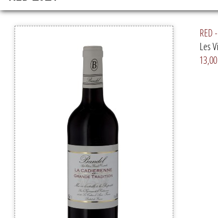
RED -
Les V
13,00