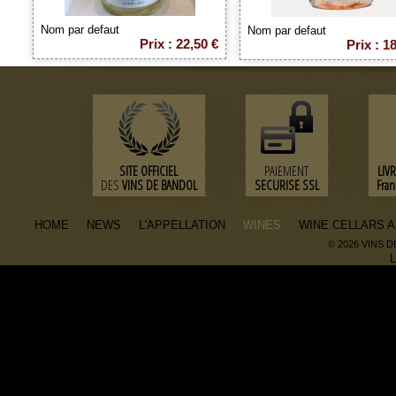
Nom par defaut
Nom par defaut
Prix : 22,50 €
Prix : 1
SITE OFFICIEL
PAIEMENT
LIV
DES
VINS DE BANDOL
SECURISE SSL
Fra
HOME
NEWS
L'APPELLATION
WINES
WINE CELLARS 
© 2026 VINS 
L