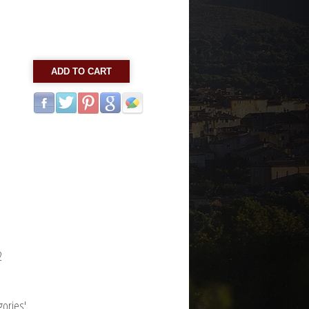
ADD TO CART
2
gories'