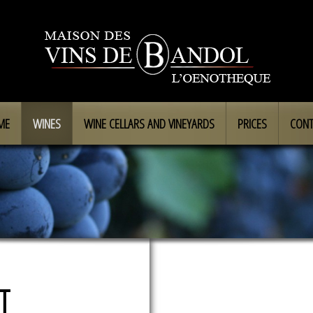
ME
WINES
WINE CELLARS AND VINEYARDS
PRICES
CONT
T