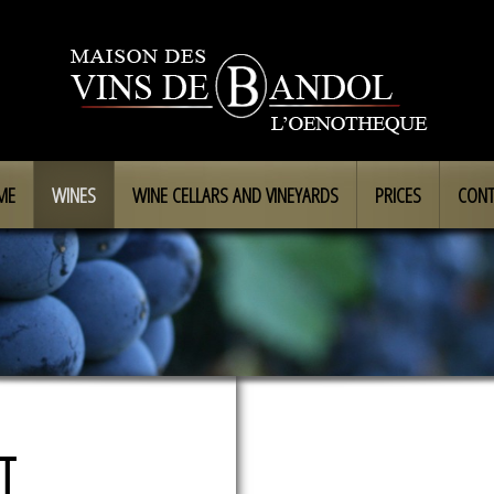
ME
WINES
WINE CELLARS AND VINEYARDS
PRICES
CONT
T