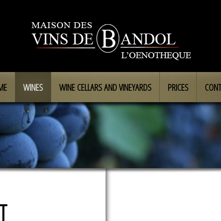
ME
WINES
WINE CELLARS AND VINEYARDS
PRICES
CONT
T