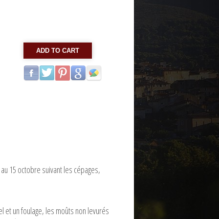
ADD TO CART
e au 15 octobre suivant les cépages,
.
el et un foulage, les moûts non levurés