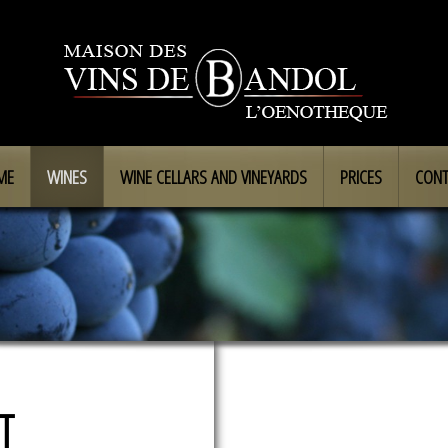
ME
WINES
WINE CELLARS AND VINEYARDS
PRICES
CONT
T