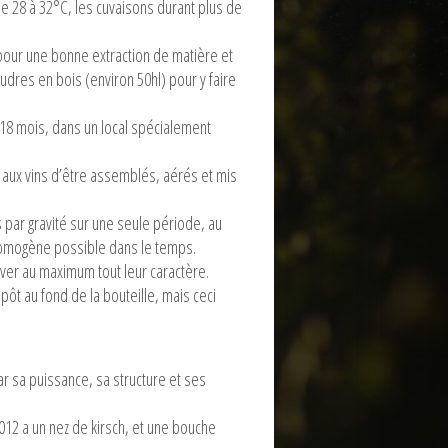
 28 à 32°C, les cuvaisons durant plus de
 pour une bonne extraction de matière et
oudres en bois (environ 50hl) pour y faire
 18 mois, dans un local spécialement
 aux vins d’être assemblés, aérés et mis
 par gravité sur une seule période, au
 homogène possible dans le temps.
erver au maximum tout leur caractère.
dépôt au fond de la bouteille, mais ceci
par sa puissance, sa structure et ses
2012 a un nez de kirsch, et une bouche