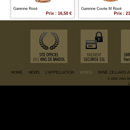
Garenne Rosé
Garenne Cuvée M Rosé
Prix : 16,50 €
Prix : 2
SITE OFFICIEL
PAIEMENT
LIV
DES
VINS DE BANDOL
SECURISE SSL
Fra
HOME
NEWS
L'APPELLATION
WINES
WINE CELLARS 
© 2026 VINS 
L