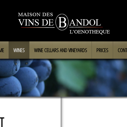
ME
WINES
WINE CELLARS AND VINEYARDS
PRICES
CONT
T