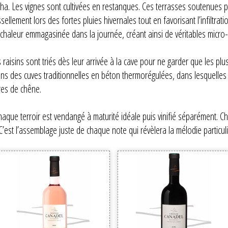
 ha. Les vignes sont cultivées en restanques. Ces terrasses soutenues 
issellement lors des fortes pluies hivernales tout en favorisant l’infiltra
la chaleur emmagasinée dans la journée, créant ainsi de véritables micro
 raisins sont triés dès leur arrivée à la cave pour ne garder que les pl
dans des cuves traditionnelles en béton thermorégulées, dans lesquelles i
res de chêne.
, chaque terroir est vendangé à maturité idéale puis vinifié séparément
 C’est l’assemblage juste de chaque note qui révèlera la mélodie particul