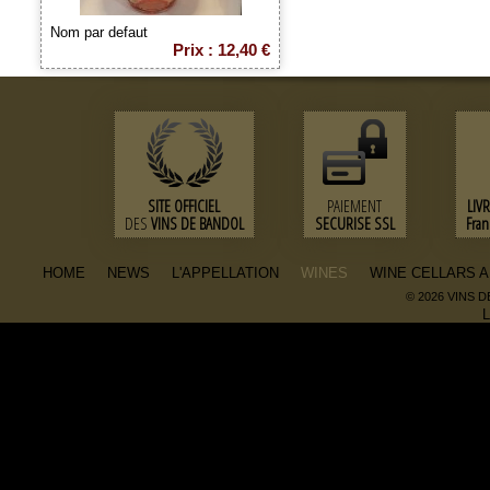
Nom par defaut
Prix : 12,40 €
SITE OFFICIEL
PAIEMENT
LIV
DES
VINS DE BANDOL
SECURISE SSL
Fra
HOME
NEWS
L'APPELLATION
WINES
WINE CELLARS 
© 2026 VINS 
L