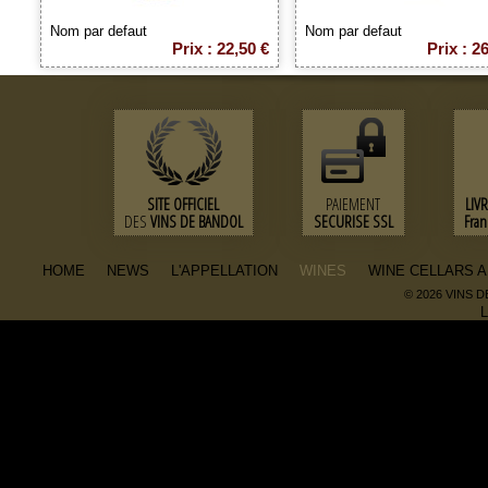
Nom par defaut
Nom par defaut
Prix : 22,50 €
Prix : 2
SITE OFFICIEL
PAIEMENT
LIV
DES
VINS DE BANDOL
SECURISE SSL
Fra
HOME
NEWS
L'APPELLATION
WINES
WINE CELLARS 
© 2026 VINS 
L