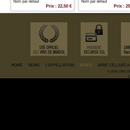
Nom par defaut
Nom par defaut
Prix : 22,50 €
Prix : 2
SITE OFFICIEL
PAIEMENT
LIV
DES
VINS DE BANDOL
SECURISE SSL
Fra
HOME
NEWS
L'APPELLATION
WINES
WINE CELLARS 
© 2026 VINS 
L