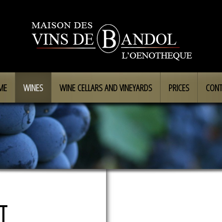
ME
WINES
WINE CELLARS AND VINEYARDS
PRICES
CONT
T