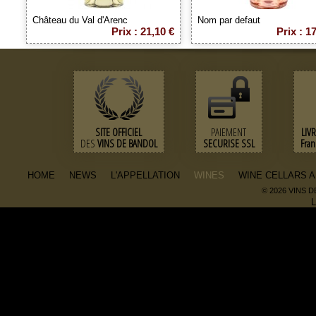
Château du Val d'Arenc
Nom par defaut
Prix : 21,10 €
Prix : 1
SITE OFFICIEL
PAIEMENT
LIV
DES
VINS DE BANDOL
SECURISE SSL
Fra
HOME
NEWS
L'APPELLATION
WINES
WINE CELLARS 
© 2026 VINS 
L