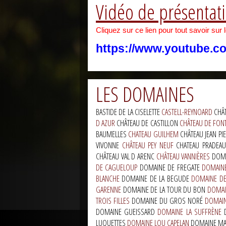
Vidéo de présentat
Cliquez sur ce lien pour tout savoir sur 
https://www.youtube.
LES DOMAINES
BASTIDE DE LA CISELETTE
CASTELL-REYNOARD
CHÂ
D AZUR
CHÂTEAU DE CASTILLON
CHÂTEAU DE FON
BAUMELLES
CHATEAU GUILHEM
CHÂTEAU JEAN P
VIVONNE
CHÂTEAU PEY NEUF
CHATEAU PRADEA
CHÂTEAU VAL D ARENC
CHÂTEAU VANNIÈRES
DOMA
DE CAGUELOUP
DOMAINE DE FREGATE
DOMAINE
BLANCHE
DOMAINE DE LA BEGUDE
DOMAINE DE
GARENNE
DOMAINE DE LA TOUR DU BON
DOMAI
TROIS FILLES
DOMAINE DU GROS NORÉ
DOMAIN
DOMAINE GUEISSARD
DOMAINE LA SUFFRÈNE
LUQUETTES
DOMAINE LOU CAPELAN
DOMAINE MA