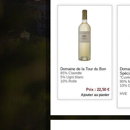
Domaine de la Tour du Bon
Domai
85% Clairette
Spéci
5% Ugni blanc
"Cuvé
10% Rolle
90% M
10% G
Prix : 22,50 €
HVE
Ajouter au panier