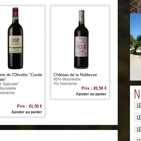
ne de l'Olivette "Cuvée
Château de la Noblesse
ale"
95% Mourvèdre
5% Grenache
e Spéciale"
N
Prix : 20,50 €
ourvèdre
renache
Ajouter au panier
L
Prix : 41,50 €
Ajouter au panier
L
L