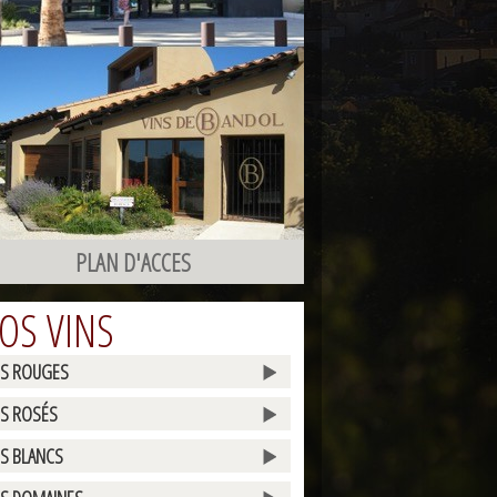
PLAN D'ACCES
OS VINS
ES ROUGES
ES ROSÉS
ES BLANCS