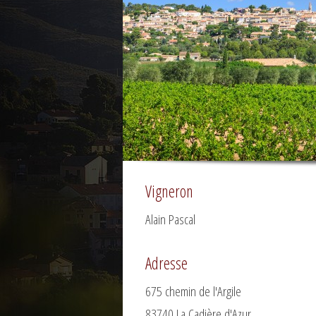
Vigneron
Alain Pascal
Adresse
675 chemin de l'Argile
83740 La Cadière d'Azur