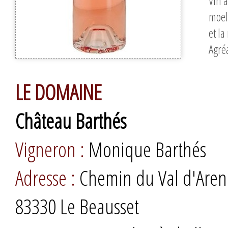
Vin à
moel
et la
Agréa
LE DOMAINE
Château Barthés
Vigneron :
Monique Barthés
Adresse :
Chemin du Val d'Aren
83330 Le Beausset