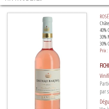
ROSÉ 
Châte
40% C
30% 
30% 
Prix :
FICH
Vinif
Parti
par 
Dégu