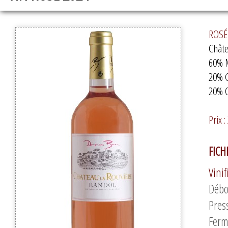
ROSÉ 
Châte
60% 
20% 
20% C
Prix :
FICH
Vinif
Débo
Pres
Ferm