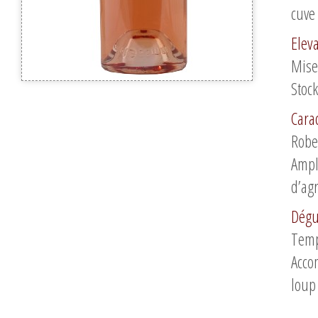
cuve
Elev
Mise
Stoc
Cara
Robe 
Ampl
d’ag
Dégu
Temp
Acco
loup 