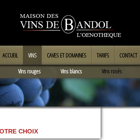
ACCUEIL
VINS
CAVES ET DOMAINES
TARIFS
CONTACT
Vins rouges
Vins blancs
Vins rosés
VOTRE CHOIX