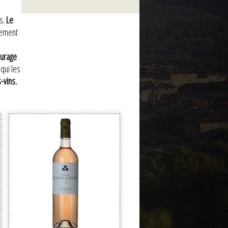
es.
Le
atement
ourage
qui les
-vins.