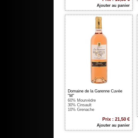
Ajouter au panier
Domaine de la Garenne Cuvée
"M"
60% Mourvèdre
30% Cinsault
10% Grenache
Prix : 21,50 €
Ajouter au panier