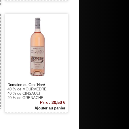
Domaine du Gros'Noré
40 % de MOURVEDRE
40 % de CINSAULT
20 % de GRENACHE
Prix : 20,50 €
Ajouter au panier