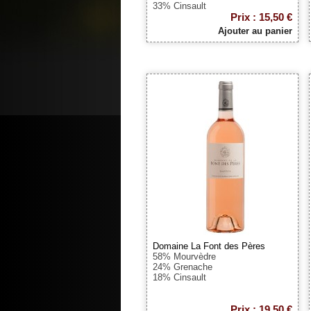
33% Cinsault
Prix : 15,50 €
Ajouter au panier
Domaine La Font des Pères
58% Mourvèdre
24% Grenache
18% Cinsault
Prix : 19,50 €