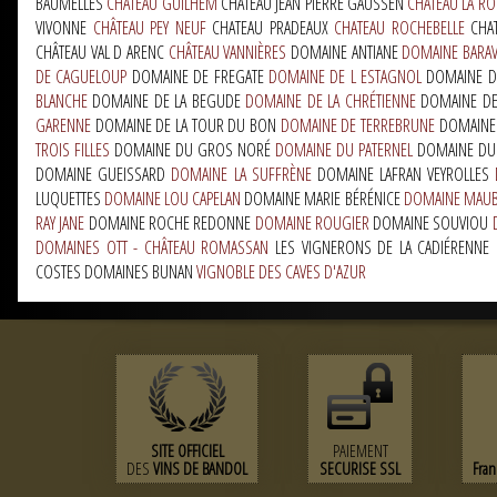
BAUMELLES
CHATEAU GUILHEM
CHÂTEAU JEAN PIERRE GAUSSEN
CHÂTEAU LA R
VIVONNE
CHÂTEAU PEY NEUF
CHATEAU PRADEAUX
CHATEAU ROCHEBELLE
CHA
CHÂTEAU VAL D ARENC
CHÂTEAU VANNIÈRES
DOMAINE ANTIANE
DOMAINE BARA
DE CAGUELOUP
DOMAINE DE FREGATE
DOMAINE DE L ESTAGNOL
DOMAINE DE
BLANCHE
DOMAINE DE LA BEGUDE
DOMAINE DE LA CHRÉTIENNE
DOMAINE DE
GARENNE
DOMAINE DE LA TOUR DU BON
DOMAINE DE TERREBRUNE
DOMAINE
TROIS FILLES
DOMAINE DU GROS NORÉ
DOMAINE DU PATERNEL
DOMAINE DU
DOMAINE GUEISSARD
DOMAINE LA SUFFRÈNE
DOMAINE LAFRAN VEYROLLES
LUQUETTES
DOMAINE LOU CAPELAN
DOMAINE MARIE BÉRÉNICE
DOMAINE MAU
RAY JANE
DOMAINE ROCHE REDONNE
DOMAINE ROUGIER
DOMAINE SOUVIOU
DOMAINES OTT - CHÂTEAU ROMASSAN
LES VIGNERONS DE LA CADIÉRENNE
COSTES DOMAINES BUNAN
VIGNOBLE DES CAVES D'AZUR
SITE OFFICIEL
PAIEMENT
DES
VINS DE BANDOL
SECURISE SSL
Fra